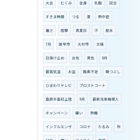
大会
むくみ
全身
乳酸
試合
すきま時間
つる
夏
熱中症
暑さ
痙攣
真夏日
汗
脱水
7月
諫早市
大村市
太陽
日焼け止め
女性
男性
8月
最高気温
お盆
酸素不足
暇つぶし
ひまわりテレビ
プロストコート
島原半島初上陸
9月
最新洗車機導入
キャンペーン
痛い
熟睡
インフルエンザ
コロナ
たるみ
秋