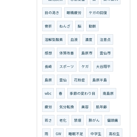
目の渇き
眼精疲労
ケガの回復
骨折
ねんざ
脳
動脈
溶解型酸素
血液
濃度
注意点
感想
体質改善
島原市
雲仙市
長崎
スポーツ
ケガ
大谷翔平
島原
雲仙
花粉症
島原半島
wbc
春
季節の変わり目
南島原
疲労
気分転換
美容
肌年齢
若さ
老化
禁煙
肺がん
偏頭痛
雨
GW
睡眠不足
中学生
高校生