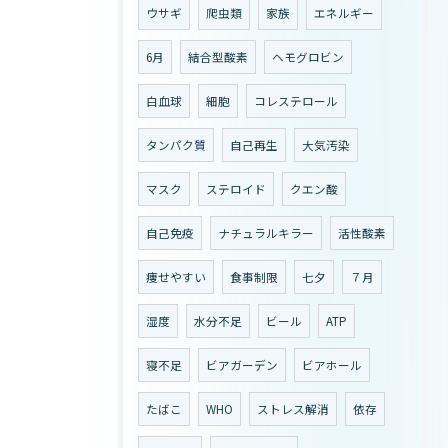
ウサギ
爬虫類
家族
エネルギー
6月
結合型酸素
ヘモグロビン
白血球
細胞
コレステロール
タンパク質
自己再生
大気汚染
マスク
ステロイド
クエン酸
自己免疫
ナチュラルキラー
活性酸素
痩せやすい
食事制限
七夕
７月
湿度
水分不足
ビール
ATP
寝不足
ビアガーデン
ビアホール
たばこ
WHO
ストレス解消
依存