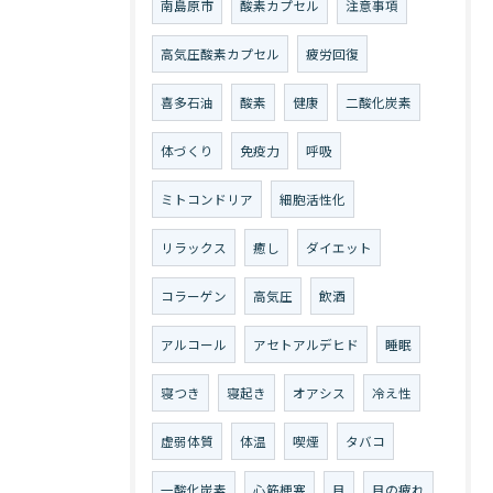
南島原市
酸素カプセル
注意事項
高気圧酸素カプセル
疲労回復
喜多石油
酸素
健康
二酸化炭素
体づくり
免疫力
呼吸
ミトコンドリア
細胞活性化
リラックス
癒し
ダイエット
コラーゲン
高気圧
飲酒
アルコール
アセトアルデヒド
睡眠
寝つき
寝起き
オアシス
冷え性
虚弱体質
体温
喫煙
タバコ
一酸化炭素
心筋梗塞
目
目の疲れ