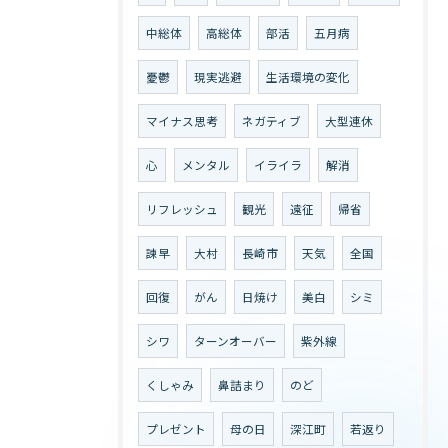
中総体
高総体
部活
五月病
憂鬱
現実逃避
生活環境の変化
マイナス思考
ネガティブ
大型連休
心
メンタル
イライラ
解消
リフレッシュ
観光
遠征
帰省
諫早
大村
長崎市
天気
全国
回復
がん
日焼け
美白
シミ
シワ
ターンオーバー
紫外線
くしゃみ
鼻詰まり
のど
プレゼント
母の日
深江町
若返り