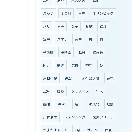
10月
寒い
冷え込み
風邪
温かい
１０月
卓球
オリンピック
パリ
男子
女子
食欲
紅葉
読書
スマホ
背中
腰
肩
乾燥肌
長崎県
11月
飲み会
師走
寒さ
選抜
神経
冬
運動不足
2023年
流行語大賞
あれ
12月
暖冬
クリスマス
年末
感謝
2024年
新年
被災地
地震
川村京太
フェンシング
復興アリーナ
がまだすドーム
1月
サイン
東京