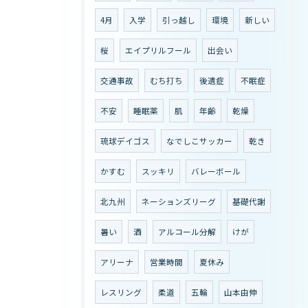
4月
入学
引っ越し
環境
新しい
桜
エイプリルフール
出会い
交通事故
むち打ち
後遺症
不眠症
不安
睡眠薬
肌
年齢
乾燥
琉球デイゴス
なでしこサッカー
乾き
かすむ
スッキリ
バレーボール
北九州
ネーションズリーグ
基礎代謝
暑い
酒
アルコール分解
けが
アリーナ
営業時間
夏休み
レスリング
柔道
五輪
山本由伸