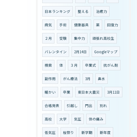
日本ランキング
整える
治癒力
病気
手術
健康器具
薬
回復力
２月
受験
集中力
頑張れ高校生
バレンタイン
2月14日
Googleマップ
検索
体
３月
卒業式
抗がん剤
副作用
がん療法
3月
鼻水
暖かい
卒業
東日本大震災
3月11日
合格発表
引越し
門出
別れ
高校
大学
気圧
体の痛み
低気圧
桜祭り
新学期
新年度