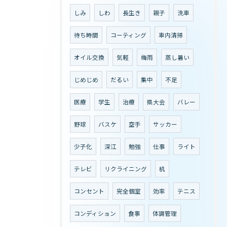
しみ
しわ
長生き
親子
洗車
待ち時間
コーティング
車内清掃
オイル交換
気軽
梅雨
蒸し暑い
じめじめ
だるい
集中
不足
医療
学生
治療
県大会
バレー
野球
バスケ
空手
サッカー
少子化
深江
勉強
仕事
ライト
テレビ
リクライニング
机
コンセント
完全個室
効率
テニス
コンディション
食事
体調管理