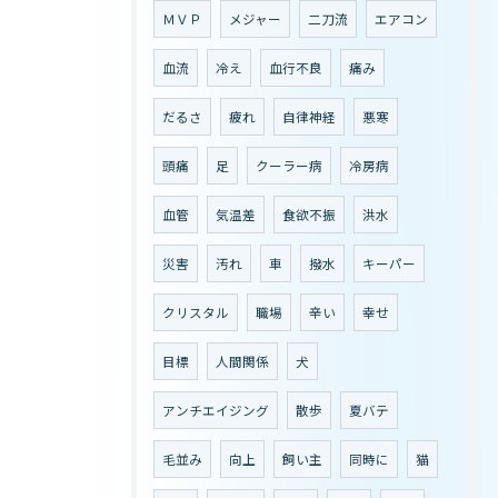
ＭＶＰ
メジャー
二刀流
エアコン
血流
冷え
血行不良
痛み
だるさ
疲れ
自律神経
悪寒
頭痛
足
クーラー病
冷房病
血管
気温差
食欲不振
洪水
災害
汚れ
車
撥水
キーパー
クリスタル
職場
辛い
幸せ
目標
人間関係
犬
アンチエイジング
散歩
夏バテ
毛並み
向上
飼い主
同時に
猫