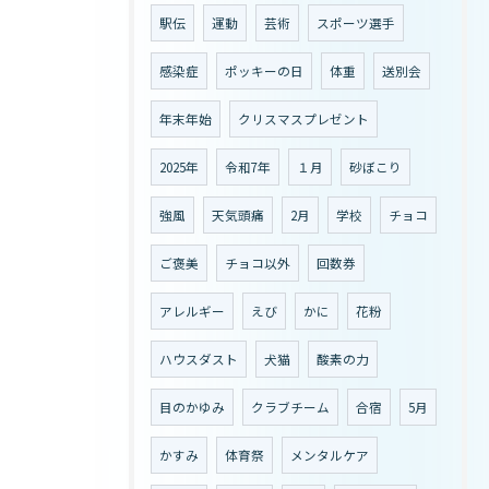
駅伝
運動
芸術
スポーツ選手
感染症
ポッキーの日
体重
送別会
年末年始
クリスマスプレゼント
2025年
令和7年
１月
砂ぼこり
強風
天気頭痛
2月
学校
チョコ
ご褒美
チョコ以外
回数券
アレルギー
えび
かに
花粉
ハウスダスト
犬猫
酸素の力
目のかゆみ
クラブチーム
合宿
5月
かすみ
体育祭
メンタルケア