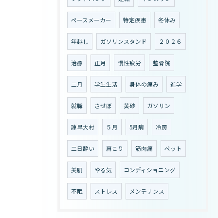
ペースメーカー
特定疾患
冬休み
年越し
ガソリンスタンド
２０２６
治癒
正月
慢性疲労
整骨院
二月
学生生活
身体の痛み
進学
就職
させぼ
黄砂
ガソリン
諫早大村
５月
5月病
冷房
二日酔い
肩こり
筋肉痛
ペット
美肌
やる気
コンディショニング
不眠
ストレス
メンテナンス