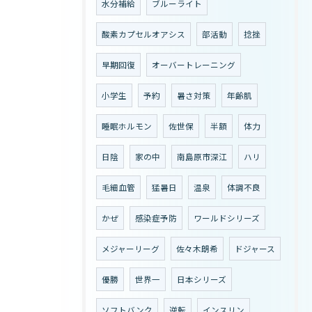
水分補給
ブルーライト
酸素カプセルオアシス
部活動
捻挫
早期回復
オーバートレーニング
小学生
予約
暑さ対策
年齢肌
睡眠ホルモン
佐世保
半額
体力
日陰
家の中
南島原市深江
ハリ
毛細血管
猛暑日
温泉
体調不良
かぜ
感染症予防
ワールドシリーズ
メジャーリーグ
佐々木朗希
ドジャース
優勝
世界一
日本シリーズ
ソフトバンク
逆転
インスリン