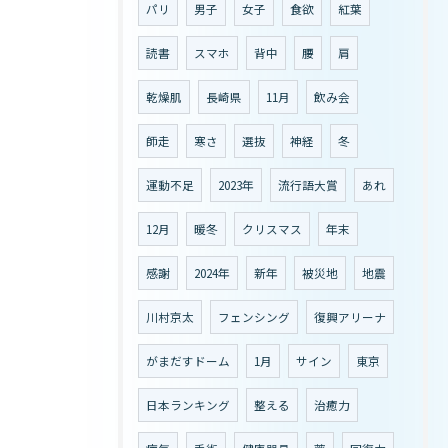
パリ
男子
女子
食欲
紅葉
読書
スマホ
背中
腰
肩
乾燥肌
長崎県
11月
飲み会
師走
寒さ
選抜
神経
冬
運動不足
2023年
流行語大賞
あれ
12月
暖冬
クリスマス
年末
感謝
2024年
新年
被災地
地震
川村京太
フェンシング
復興アリーナ
がまだすドーム
1月
サイン
東京
日本ランキング
整える
治癒力