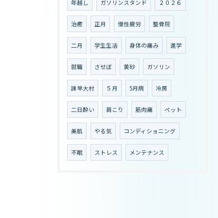
年越し
ガソリンスタンド
２０２６
治癒
正月
慢性疲労
整骨院
二月
学生生活
身体の痛み
進学
就職
させぼ
黄砂
ガソリン
諫早大村
５月
5月病
冷房
二日酔い
肩こり
筋肉痛
ペット
美肌
やる気
コンディショニング
不眠
ストレス
メンテナンス