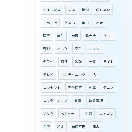
オイル交換
気軽
梅雨
蒸し暑い
じめじめ
だるい
集中
不足
医療
学生
治療
県大会
バレー
野球
バスケ
空手
サッカー
少子化
深江
勉強
仕事
ライト
テレビ
リクライニング
机
コンセント
完全個室
効率
テニス
コンディション
食事
体調管理
ＭＶＰ
メジャー
二刀流
エアコン
血流
冷え
血行不良
痛み