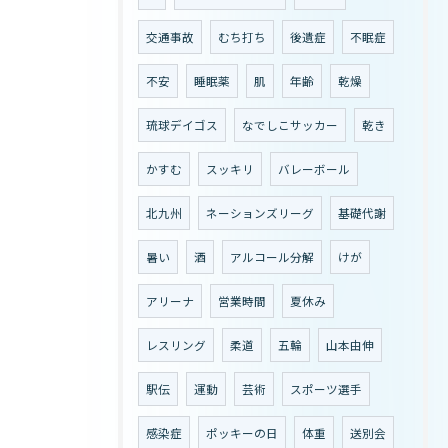
交通事故
むち打ち
後遺症
不眠症
不安
睡眠薬
肌
年齢
乾燥
琉球デイゴス
なでしこサッカー
乾き
かすむ
スッキリ
バレーボール
北九州
ネーションズリーグ
基礎代謝
暑い
酒
アルコール分解
けが
アリーナ
営業時間
夏休み
レスリング
柔道
五輪
山本由伸
駅伝
運動
芸術
スポーツ選手
感染症
ポッキーの日
体重
送別会