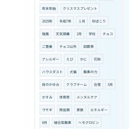
年末年始
クリスマスプレゼント
2025年
令和7年
１月
砂ぼこり
強風
天気頭痛
2月
学校
チョコ
ご褒美
チョコ以外
回数券
アレルギー
えび
かに
花粉
ハウスダスト
犬猫
酸素の力
目のかゆみ
クラブチーム
合宿
5月
かすみ
体育祭
メンタルケア
ウサギ
爬虫類
家族
エネルギー
6月
結合型酸素
ヘモグロビン