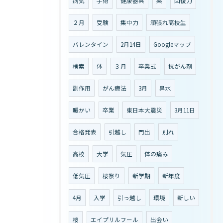
病気
手術
健康器具
薬
回復力
２月
受験
集中力
頑張れ高校生
バレンタイン
2月14日
Googleマップ
検索
体
３月
卒業式
抗がん剤
副作用
がん療法
3月
鼻水
暖かい
卒業
東日本大震災
3月11日
合格発表
引越し
門出
別れ
高校
大学
気圧
体の痛み
低気圧
桜祭り
新学期
新年度
4月
入学
引っ越し
環境
新しい
桜
エイプリルフール
出会い