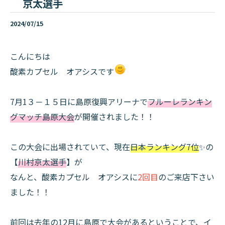
京太選手
2024/07/15
こんにちは
酸素カプセル オアシスです
7月1３－１５日に島原復興アリーナで
フルーレランキン
グマッチ島原大会
が開催されました！！
この大会に出場されていて、現在
日本ランキング7位
✨の
【
川村京太選手
】が
なんと、酸素カプセル オアシスに
2回目
のご来店下さい
ました！！
前回は去年の12月に島原で大会があるということで、イ