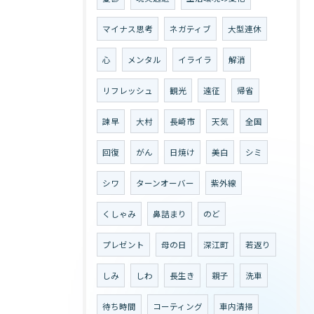
マイナス思考
ネガティブ
大型連休
心
メンタル
イライラ
解消
リフレッシュ
観光
遠征
帰省
諫早
大村
長崎市
天気
全国
回復
がん
日焼け
美白
シミ
シワ
ターンオーバー
紫外線
くしゃみ
鼻詰まり
のど
プレゼント
母の日
深江町
若返り
しみ
しわ
長生き
親子
洗車
待ち時間
コーティング
車内清掃