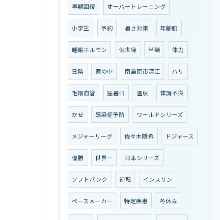
早期回復
オーバートレーニング
小学生
予約
暑さ対策
年齢肌
睡眠ホルモン
佐世保
半額
体力
日陰
家の中
南島原市深江
ハリ
毛細血管
猛暑日
温泉
体調不良
かぜ
感染症予防
ワールドシリーズ
メジャーリーグ
佐々木朗希
ドジャース
優勝
世界一
日本シリーズ
ソフトバンク
逆転
インスリン
ペースメーカー
特定疾患
冬休み