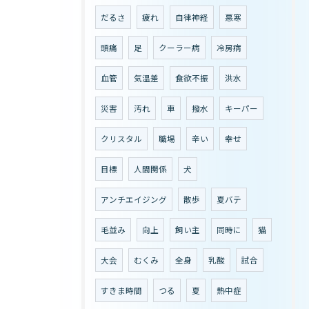
だるさ
疲れ
自律神経
悪寒
頭痛
足
クーラー病
冷房病
血管
気温差
食欲不振
洪水
災害
汚れ
車
撥水
キーパー
クリスタル
職場
辛い
幸せ
目標
人間関係
犬
アンチエイジング
散歩
夏バテ
毛並み
向上
飼い主
同時に
猫
大会
むくみ
全身
乳酸
試合
すきま時間
つる
夏
熱中症