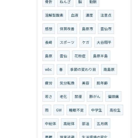
骨折
ねんざ
脳
動脈
溶解型酸素
血液
濃度
注意点
感想
体質改善
島原市
雲仙市
長崎
スポーツ
ケガ
大谷翔平
島原
雲仙
花粉症
島原半島
wbc
春
季節の変わり目
南島原
疲労
気分転換
美容
肌年齢
若さ
老化
禁煙
肺がん
偏頭痛
雨
GW
睡眠不足
中学生
高校生
中総体
高総体
部活
五月病
憂鬱
現実逃避
生活環境の変化