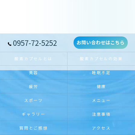
0957-72-5252
お問い合わせはこちら
酸素カプセルとは
酸素カプセルの効果
美容
睡眠不足
疲労
健康
スポーツ
メニュー
ギャラリー
注意事項
質問とご感想
アクセス