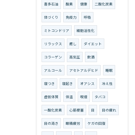
喜多石油
酸素
健康
二酸化炭素
体づくり
免疫力
呼吸
ミトコンドリア
細胞活性化
リラックス
癒し
ダイエット
コラーゲン
高気圧
飲酒
アルコール
アセトアルデヒド
睡眠
寝つき
寝起き
オアシス
冷え性
虚弱体質
体温
喫煙
タバコ
一酸化炭素
心筋梗塞
目
目の疲れ
目の渇き
眼精疲労
ケガの回復