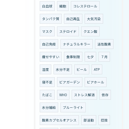
白血球
細胞
コレステロール
タンパク質
自己再生
大気汚染
マスク
ステロイド
クエン酸
自己免疫
ナチュラルキラー
活性酸素
痩せやすい
食事制限
七夕
７月
湿度
水分不足
ビール
ATP
寝不足
ビアガーデン
ビアホール
たばこ
WHO
ストレス解消
依存
水分補給
ブルーライト
酸素カプセルオアシス
部活動
捻挫