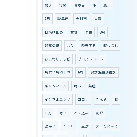
暑さ
痙攣
真夏日
汗
脱水
7月
諫早市
大村市
太陽
日焼け止め
女性
男性
8月
最高気温
お盆
酸素不足
暇つぶし
ひまわりテレビ
プロストコート
島原半島初上陸
9月
最新洗車機導入
キャンペーン
痛い
熟睡
インフルエンザ
コロナ
たるみ
秋
10月
寒い
冷え込み
風邪
温かい
１０月
卓球
オリンピック